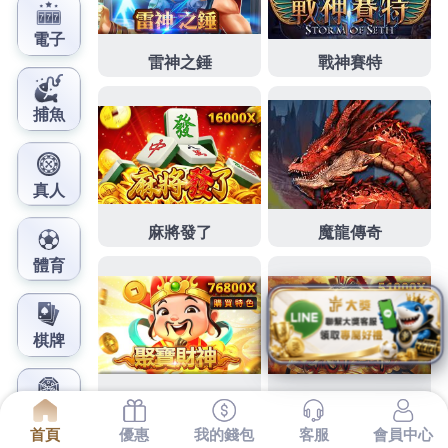
正是因為科技上網路的發達，讓目前的任何產業都可透過
網路無國界的方式進行，鑫寶體育投注網也強調，24小時
全年無休，不受時空上的限制在任何時段，凡是透過電腦
或者手機，皆可投注
賽
馬
遊戲，各式各樣的真人娛樂方
式，盡在鑫寶體育投注網。
本站採用 WordPress 建置