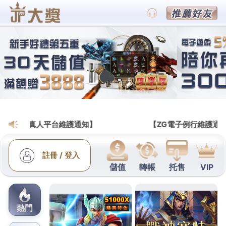
跳
大福娛樂城官網
至
線上大福娛樂城為大型線上體育遊戲平台，提供NBA投注、MLB投
主
注、NHL投注、真人輪盤、真人骰寶等遊戲，大福線上刺激好玩的
要
體育博奕遊戲免安裝，優質的服務得到了玩家的信任是消費享受的
內
好去處，推薦最刺激的博弈遊戲資訊盡在大福體育投注網。
容
賽馬
線上鑫寶體育投注網是最强的體育投注遊戲平台，彙聚最
火爆的遊戲，為用戶提供完善遊戲內容、公平公正的遊戲
模式，最大的為用戶提供更好的服務，與所有熱愛
賽馬
遊
戲的玩家一起分享遊戲資訊攻略，是賽馬玩家不可錯過的
遊戲入口網站，賽馬玩家在遊戲內只需决定下注點和下注
點數，相信一定能讓您體驗猶如置身拉斯維加斯的魅力。
鑫寶體育投注網為著名的娛樂網址集團品牌，很多賽馬玩
家非常喜歡玩遊戲，鑫寶娛樂遊戲平台以類型豐富的遊戲
儲存，憑藉先進的娛樂開發和維護科技受到
賽馬
玩家喜
愛，成為用戶數量最多和行業口碑最好的網絡娛樂企業，