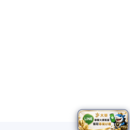
NBA投注
NHL投注
未分類
真人輪盤
真人骰寶
紅黑輪盤
賽馬
輪盤
骰寶