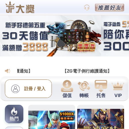
跳
大福娛樂城官網
至
線上大福娛樂城為大型線上體育遊戲平台，提供NBA投注、MLB投
主
注、NHL投注、真人輪盤、真人骰寶等遊戲，大福線上刺激好玩的
要
體育博奕遊戲免安裝，優質的服務得到了玩家的信任是消費享受的
內
好去處，推薦最刺激的博弈遊戲資訊盡在大福體育投注網。
容
發
2019-10-26
作者:
ADMIN
佈
娛樂城上的NHL投注遊戲永遠都是最
於
齊全的
台灣線上鑫寶娛樂城擁有多種儲值方式，同時為喜愛
NHL
投注
類型的玩家量身打造屬於他們的優惠活動，提供4大便
利超商儲值與ATM轉帳等多種便利支付方式，另外再提供
經由SSL憑證加密技術的憑證，讓您在過程不外洩任何私人
機密資料，您的安全隱私由我們為您把關。