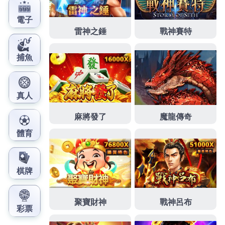
分
NHL投注
類
文
上
上一篇
章
一
推薦現時最公平火爆的MLB投注平台
導
篇
覽
文
下
下一篇
章
一
讓你在我們娛樂平台的每個地方盡情享樂
篇
文
章
搜
搜
尋
尋
關
鍵