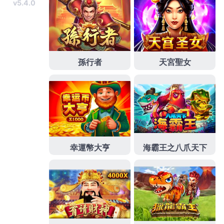
頁面
字:
MLB投注
NBA投注
NHL投注
真人輪盤
真人骰寶
紅黑輪盤
賽馬
輪盤
骰寶