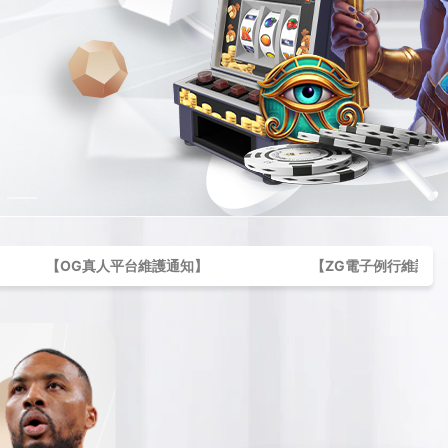
歡的玩法、這些都是NHL最基
鑫寶體育投注網也是賠率開最
注者瞭解如何投注NHL之後，下
勢，只要考慮兩項 主要因素，就
盤。