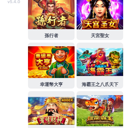
頁面
字:
MLB投注
NBA投注
NHL投注
真人輪盤
真人骰寶
紅黑輪盤
賽馬
輪盤
骰寶