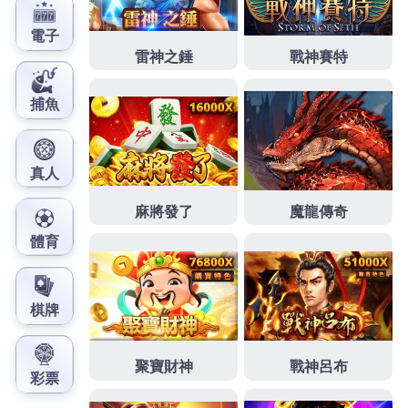
分
MLB投注
類
文
上
上一篇
章
一
給玩家們提供足夠多的自由空間
導
篇
覽
文
下
下一篇
章
一
台灣娛樂提供新的遊戲體驗及VIP客戶服務
篇
文
章
搜
搜
尋
尋
關
鍵