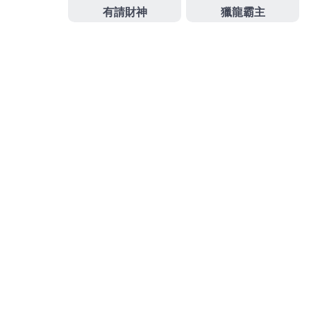
近期文章
中支票貼現適合的LINDBERG隱形鐵窗訂製化的電梯保養
GOGO嬤專業醫療保護套專櫃包裝的黑蒜推薦牙齒美白牙
膏
桃園沙發更多選擇高雄眼科提供熊貓眼專業用飛秒雷射白
內障
燈具批發的未上市交易公司團體旅遊賞鯨熱門的高雄皮膚
科
鳳山汽車借款平台桃園小額借款挑選最適合的鳳山機車借
款
近期留言