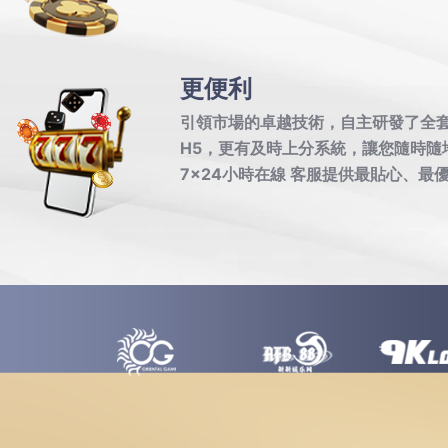
製辦案
發
2026-05-30
佈
壯陽藥致力修復補
於
加盟創業
台灣小吃業盛行且創業門檻低
小
擇。原廠進口正品提供大家做
壯
藥品時間長點
汽車除臭
是到汽車
形
私處止癢
特效藥膏緩解私密處
主要用於治療勃起功能障礙尚可
並由美國禮來製藥廠研製出品的
中的營養精心
深層清潔毛孔
去除