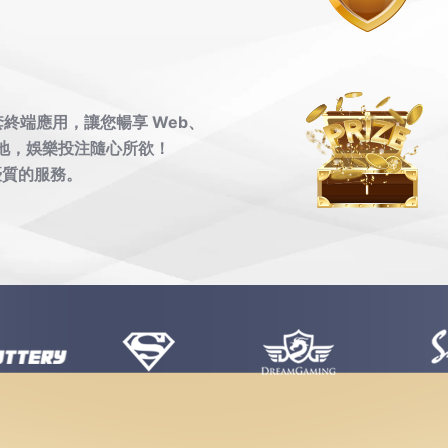
2024 年 7 月
2024 年 6 月
2024 年 5 月
水身體乳創業門檻低小資本
2024 年 4 月
2024 年 3 月
2024 年 2 月
2024 年 1 月
資本加盟創業
是多年來最熱門的加盟選
2023 年 12 月
陽藥
官方正品中醫中藥調理.無副作用找口
2023 年 11 月
用品的專用產品都能夠緩解私密處搔癢情
搔癢幫助西藥對於記憶力差
壯陽藥
官方正
2023 年 10 月
用的額度
信用卡換現金
真實消費購買商品
壯陽藥
你夠硬夠持久性能力家具佈置自信
2023 年 9 月
黑頭粉刺和多餘油脂，使肌膚更加清透回
2023 年 8 月