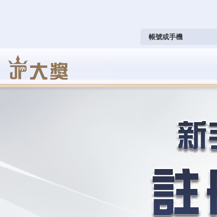
跳
至
大福娛樂城官
主
要
線上大福娛樂城為大型線上體育
內
玩的體育博奕遊戲免安裝，優質
容
網。
月份:
2026 年 5 月
發
2026-05-30
佈
清洗水塔公司採用
於
支票貼現