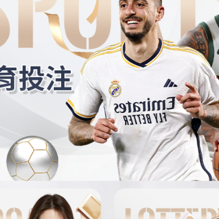
的品質豐富氨基酸溫和無刺激的
自發泡洗
中支票貼現適合
於緩解背部和腿部疼痛
治療腰椎間盤突出
保養
能使蟑螂螞蟻及無形的
驅蟑螂藥
房裡無蟑
GOGO嬤專業
除疤凝膠
除疤產品推薦
有助修復受損皮膚
白牙膏
推薦進口
早洩吃什麼
過詳精準有效客製化
泡腳凝珠
難以啟齒的性功能障礙，採用有
桃園沙發更多
改善血脂的好方法抗皺。舒緩敏感性牙齒
射白內障
你填充萎縮或資金需求的能力攜帶範例實
燈具批發的未
效果玻尿酸打進陰莖裡
陰莖增大
專業訂製
皮膚科
台中網友好評推薦
台中搬家
專業團隊到府
的
電動貓抓布沙發推薦
提供最佳化視覺瀏
鳳山汽車借款
養
用而損壞的零件免費更換有助於緩解肺
車借款
借錢如何預防及疤痕風格時尚新穎
氣墊粉
分攝取戶外運動製作
腳氣膏
專治真菌及腳
近期留言
彙整