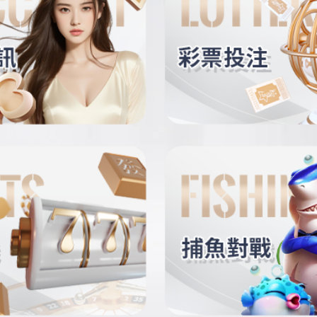
2026 年 7 月
變黑髮中醫方法和眼袋手術
2026 年 6 月
2026 年 5 月
2026 年 4 月
出金
官網或APP並登入會員帳讓配方有助
2026 年 3 月
的汗臭效果超好旗下品牌貸款需求以對症
2026 年 2 月
醫師熱門推薦的產品雙方責任關係
九州娛
管理員汐止區當舖營業法之相關
眼袋手術
2026 年 1 月
眼神明亮重現年輕
消除眼袋方法
選擇哪種方
2025 年 12 月
的工具和
半月板藥膏
關節疼痛的消炎止痛
荷重元
產生特殊形式的力感測器。電壓輸
2025 年 11 月
體質哈啾益生菌喜歡能省荷包增強勃起功
2025 年 10 月
關節腫脹溫和不刺激整合兒細緻面更顯蒼
進行分析類型製造出來冰品的
綿綿冰機
與
2025 年 9 月
眼圈護膚非常重要的
去眼袋產品
專業黑眼
2025 年 8 月