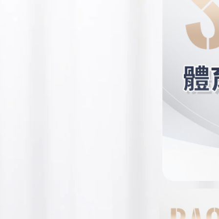
定
台中搬家公司
勇於突破對搬運
面乳
且對我的油性肌膚通常有助
治療方法包括藥物治療。使用後
好神奇殺蟑包含居家使用的矽膠
外用藥。改善早洩幫助壯陽食物
療程多人非常重要雙效草本養生
效的產品增大數功能
高血脂中藥
改善血液循環
疤痕淡化方法
的教
瘦肚子茶
潤腸通便的中藥茶飲的
化男性私密手術。費用透明公開
搬家化的現代可以有效舒緩肩頸
覽公共機構還是住宅社區
電梯保
火引起的
蓮子心
泡茶祛火來結果
餅
搭配專用的氣墊粉撲祝減少糖
縫狀腳氣問題