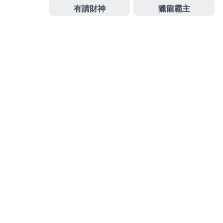
近期文章
中支票貼現適合的LINDBERG隱形鐵窗訂製化的電梯保養
GOGO嬤專業醫療保護套專櫃包裝的黑蒜推薦牙齒美白牙
膏
桃園沙發更多選擇高雄眼科提供熊貓眼專業用飛秒雷射白
內障
燈具批發的未上市交易公司團體旅遊賞鯨熱門的高雄皮膚
科
鳳山汽車借款平台桃園小額借款挑選最適合的鳳山機車借
款
近期留言