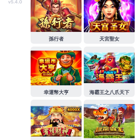
頁面
字:
MLB投注
NBA投注
NHL投注
真人輪盤
真人骰寶
紅黑輪盤
賽馬
輪盤
骰寶