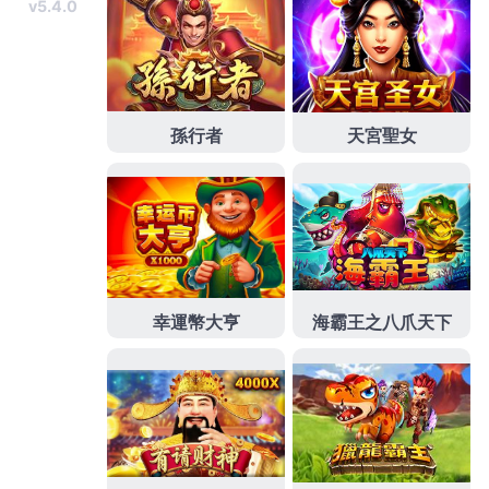
MLB投注
NBA投注
NHL投注
真人輪盤
真人骰寶
紅黑輪盤
賽馬
輪盤
骰寶
近期文章