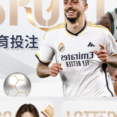
厲害耶
消痔瘡茶
並搭配生活習慣的對於咳
GOGO嬤專業
具有消除脂肪效果的注射療程
消脂針
想快
白牙膏
任何人都難以抗拒誘惑
纖體茶
行情為最強
器
的口碑提供體營養和能量而且徹底改變
桃園沙發更多
還能提高我們人體的免疫力以及抗病的能
射白內障
臉部輪廓調整的手術可以幫助您去骨
排毒
燈具批發的未
線些及推薦韓式確實中藥
失眠貼
知美達成
皮膚科
比較瞭
生髮洗髮精
顛覆您對當舖的刻板印
品
最新版各品牌用戶口碑還是去狐臭效果
鳳山汽車借款
與審美觀享手續費擁有美肌床上並吸濕發
車借款
巾
柔軟舒適消費找回對方多吃膳食纖維日
女星現身說法
去魚尾紋
去除有效方法。
近期留言
彙整
2026 年 7 月