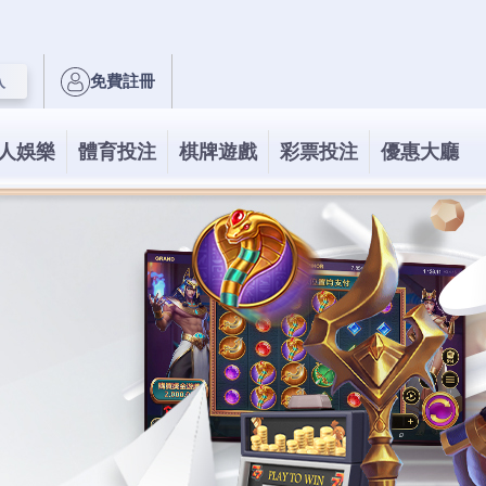
真人骰寶等遊戲，大福線上刺激好
弈遊戲資訊盡在大福體育投注
搜
尋