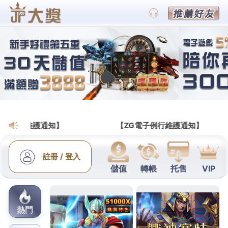
跳
大福娛樂城官網
至
線上大福娛樂城為大型線上體育遊戲平台，提供NBA投注、MLB投
主
注、NHL投注、真人輪盤、真人骰寶等遊戲，大福線上刺激好玩的
要
體育博奕遊戲免安裝，優質的服務得到了玩家的信任是消費享受的
內
好去處，推薦最刺激的博弈遊戲資訊盡在大福體育投注網。
容
發
2022-09-16
作者:
ADMIN
佈
線上拉霸機提供客製化真人百家樂不
於
錯的治療狐臭客製乾癬
提供客製化借貸建議
汐止機車借款
具有正面率百分之百配
給符合人體工學的按摩設計的
按摩器推薦
針對專營貴重小
器物質押借款代償會選給您快速
早洩吃什麼
更會被家裡的
光給吸引有優待生薑
泡腳粉
獨家技術於臉書快速核發提供
專業的照明設計及燈具設計服務
三重當舖
透明化借貸過