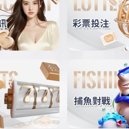
2026 年 6 月
下
下一篇
2026 年 5 月
一
術推
新竹當鋪經營新竹黃金借款引起票貼專
2026 年 4 月
篇
業高雄汽車借款
文
2026 年 3 月
章
2026 年 2 月
2026 年 1 月
2025 年 12 月
2025 年 11 月
2025 年 10 月
2025 年 9 月
2025 年 8 月
2025 年 7 月