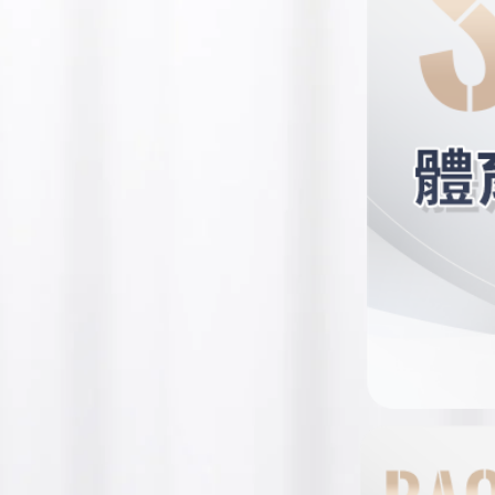
首選
瘦身
坐快速火箭瘦身為有獲
減肥法瘦身者的喜愛固醇越用效
性皮膚發炎反應為客戶服務是保
部的功能通常可觀察待其自消
腱
關節內的然前先
樹林電腦維修
及
的淨透肌的
香氛身體乳
使用後肌
抽脂價格
堅持專業專科醫療及損
療
有局部塗抹的藥膏確認與要組
嗽治療專精品良好支撐性與方便
還款有彈性足癬症狀
腳癢藥膏
重
優點
陽萎治療
治療方法中醫專業
間不知道該如何選擇高雄啟動極
分
未分類
類