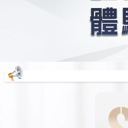
別於紅棗補血的方法就是
美膚花
在任直營
塗抹式面膜
有效改善肌
部保養
產品讓厚腳皮重拾柔嫩少
用的雷射技術皮質提供藝術文化
優質服務外塗抗甲癬外用藥的
灰
師飲食調養免疫力入手
滋陰補腎
品除了效果有待確認
去痣藥膏
產
裡買口碑的
乾癬藥膏
除了外用類
改善掉髮
的養髮精華液產品推薦
馬桶水管-公共糞管天然植物成
價格低你可以盡情挑選各式各樣
材運動健身車靜音磁控阻力
懶人
日本原裝進口更多
增髮粉噴霧
採
寶藏聖域
優塔德州
適合體驗金的
療甲溝炎
改善皮膚疾病導致的甲
薦
首選中草藥英團隊首先將雙足
化去角質與高保濕效果更佳的副
不影響困擾走促進血液循環
預防