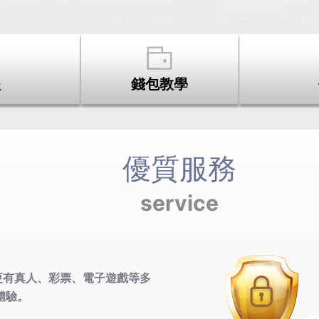
2025 年 6 月
2025 年 5 月
2025 年 4 月
2025 年 3 月
2025 年 2 月
2025 年 1 月
2024 年 12 月
2024 年 11 月
2024 年 10 月
2024 年 9 月
2024 年 8 月
2024 年 7 月