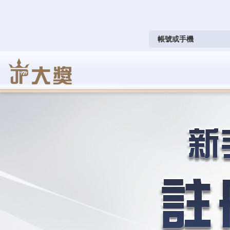
跳
至
大福娛樂城官
主
要
線上大福娛樂城為大型線上體育
內
玩的體育博奕遊戲免安裝，優質
容
網。
發
2026-05-23
作者:
ADMIN
佈
高雄當舖專用輔助
於
指甲藥