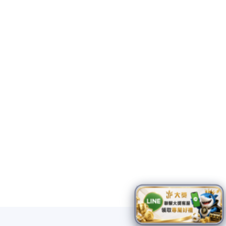
NBA投注
NHL投注
未分類
真人輪盤
真人骰寶
紅黑輪盤
賽馬
輪盤
骰寶