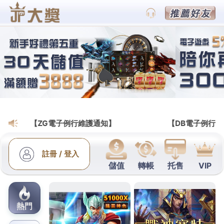
跳
至
主
要
內
容