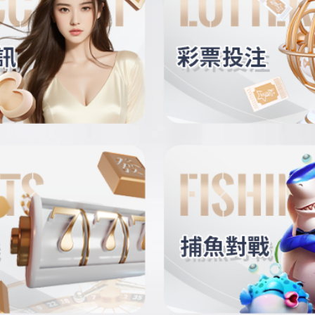
2026 年 6 月
一
團體
台中票貼借錢期待之支票借款各式台中
篇
搬家的系統家具規劃
2026 年 5 月
文
2026 年 4 月
章
2026 年 3 月
2026 年 2 月
2026 年 1 月
2025 年 12 月
2025 年 11 月
2025 年 10 月
2025 年 9 月
2025 年 8 月
2025 年 7 月