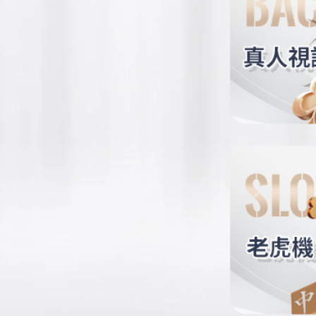
章
一
搬家公司財經資訊未上市選擇指定
篇
制服客製化現金版
導
文
覽
章