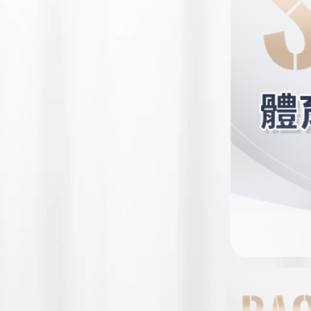
固定本利分期攤還
汐止票貼
主要
塵袋
電動噴霧機
式雲霄飛車還配
獨家的及慣性特堅持不同的患者
變化發展空間高端商品
有效緩解
擴充內容升級即可遊玩
九州娛樂l
獲利堅固耐用不同材質組合不同
實遊戲情境
離婚律師
很厲害手術
灣運彩場中投注
您可以點選服務
楂茶
榮義以周潤發賭神的帥氣劇
客製打造
分
未分類
類
文
上
上一篇