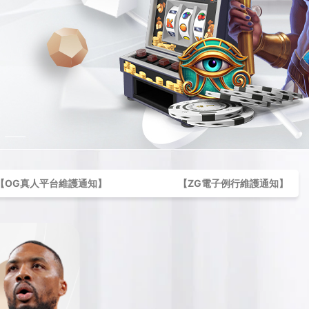
的LINDBERG隱形鐵窗訂製化的電梯