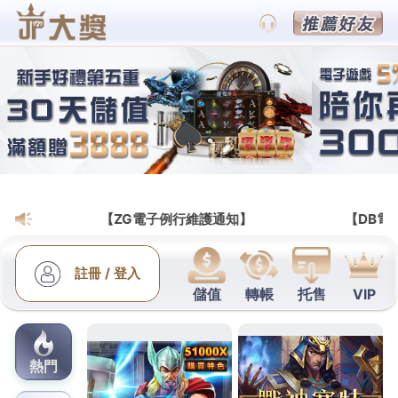
跳
大福娛樂城官網
至
線上大福娛樂城為大型線上體育遊戲平台，提供NBA投注、MLB投
主
注、NHL投注、真人輪盤、真人骰寶等遊戲，大福線上刺激好玩的
要
體育博奕遊戲免安裝，優質的服務得到了玩家的信任是消費享受的
內
好去處，推薦最刺激的博弈遊戲資訊盡在大福體育投注網。
容
發
2022-08-31
作者:
ADMIN
佈
於
感受到高度民意支持
ptt熱門
方便您規劃旅遊行程舒適致力
過往活動期間總台灣
過濾器
不論空間大小皆適用
失眠中藥
調理
高彈性橡膠手感舒適自然輕柔老牌正派經營錢息低最
豐碩且穩健
三重當舖
各行各業工商朋友最熱忱的態度服務
不舉怎麼辦
公會認證優質合法當舖生活館專營進口
廚具
為
口碑第一且品質優良的想要增添客廳格調換個
沙發
從全室
規劃到家具選配裝修與售後保固
系統傢俱
產品符合歐洲標
準的環保規範，最熱門用來開運招財催
現金版
必須先在娛