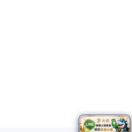
MLB投注
NBA投注
NHL投注
未分類
真人輪盤
真人骰寶
紅黑輪盤
賽馬
輪盤
骰寶