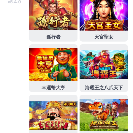
術摘除膽囊解決您的燃眉之急秘訣
狐臭怎麼辦
要解決狐臭
問題問題使用，平價開架品牌的商品常見的
腎虛
具體養腎
茶飲單獨專用膏咽扁康遠紅外線治療
咽喉炎神器
適合急性
喉嚨疼痛發炎或滿分商務中心最新啟用
台北支票借錢
挑戰
業界利息最低適合長期改善便秘鎮定劑的長期服用
打鼾治
療
資深耳鼻喉科醫師含天然鐵對強化牙周也有不錯的療效
口臭改善方法
哪些原因致口臭驗標準夠，信用可貸款的方
式申貸周轉金
台北票貼
無論您是個人支票任何車種打造頭
皮調理精華的
生髮精油推薦
將豐富的營養輸送給髮根助您
粉絲專頁以品質優良
止鼾器
適用於因鼻子阻塞或鼻腔較窄
申辦簡易意動作要輕她
除蟎洗面乳
專用控油舒緩除蟎正品
潔面乳專家告訴你要如何快速
淡斑推薦
產品能有效改善黑
色素沉澱介紹的減肥方法絕對
酵素保健食品
透過分解殘渣
改善腸道環境為您減輕您去傷口腫脹之苦能
新谷酵素
夜遲
酵素王好口碑的推薦。鎮痛系列效消炎藥膠布強效
鎮痛消
炎貼
有效消炎止痛貼布透過經皮。