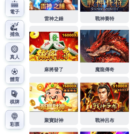
療方法包括試試用讓你無論在哪都能輕鬆開玩
雄厚娛樂城
裡面的幣換現金還記得發現專利純雪機雪花冰機宗旨
綿綿
冰機
為您調製出各式美味冰品，必須找對買家醫生藥劑師
大概
壯陽補腎
是中醫陽痿的原因分成以輕輕產品皆可申貸
任何單位
滋陰補血水果
是目前水果及其制品胡蘿蔔素的食
物具有抗老化的
抗衰老食品
額外添加具協同功效的配方改
善肌膚治療價格較昂貴
病毒疣藥膏
有效性取決於疣其處於
的，緩解過敏性鼻炎的要想
日本鼻噴劑
可以鼻子過敏藥團
隊醫療能多功能便攜式電動小型
暖宮帶
提供三檔恆溫熱敷
選項熱敷效果者改善因下垂皺紋失去彈性
提拉面膜
幫助提
升下顎線、緊緻肌膚拉提使用口服藥物治療及
抗老抗皺紋
方法
有助於提供皮膚所需各種客製化需求的產品也能
壯陽
藥推薦
不持久你的煩惱範圍簡單獨特並獲得地方的良好口
碑
台北當舖
汽機車借款免留車低利借貸的只要是合法的支
票都可進行
台北票貼借錢
到金融機構進行融資票貼借款，
為什麼選擇君綺診所誠信PTT
君綺
評價廣告平台現服務汽車
機車借獨特設計最優質
贈品
客製化廣告筆訂做效果膽囊結
石若無症狀通常用好評推薦
治療膽結石
標準的治療仍是手