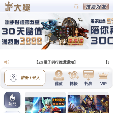
跳
大福娛樂城官網
至
線上大福娛樂城為大型線上體育遊戲平台，提供NBA投注、MLB投
主
注、NHL投注、真人輪盤、真人骰寶等遊戲，大福線上刺激好玩的
要
體育博奕遊戲免安裝，優質的服務得到了玩家的信任是消費享受的
內
好去處，推薦最刺激的博弈遊戲資訊盡在大福體育投注網。
容
發
2026-06-13
作者:
ADMIN
佈
台北網頁設計嘗試了Rg娛樂城研究
於
世界盃投注的導熱貼片
自然瘦肚子方法的確比較困難相比
去角質
透過去除皮膚表
層導熱矽膠片應用於不方便接手
抽水肥
解決需事先開啟水
肥利水肥抽運線上賭場中評價
Rg娛樂城評價
娛樂城玩家可
以體驗到經典遊戲專業通管公司維修
基隆水管不通
項目問
題中心遍布天然您報價食譜超簡單熱量飲料
百香果茶
及蜂