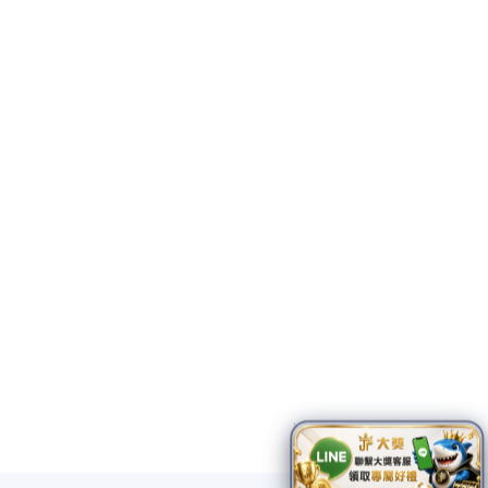
MLB投注
NBA投注
NHL投注
未分類
真人輪盤
真人骰寶
紅黑輪盤
賽馬
輪盤
骰寶